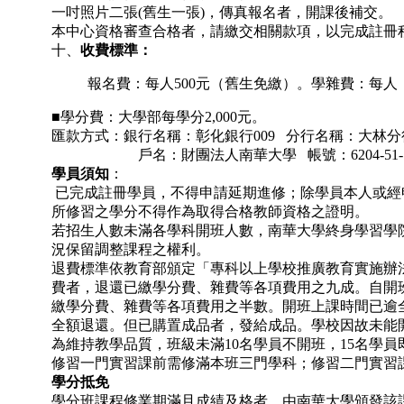
一吋照片二張(舊生一張)，傳真報名者，開課後補交。
本中心資格審查合格者，請繳交相關款項，以完成註冊
十、
收費標準：
報名費：每人500元（舊生免繳）。學雜費：每人（
■學分費：大學部每學分2,000元。
匯款方式：銀行名稱：彰化銀行009 分行名稱：大林分
戶名：財團法人南華大學 帳號：6204-51-1636
學員須知
：
已完成註冊學員，不得申請延期進修；除學員本人或經
所修習之學分不得作為取得合格教師資格之證明。
若招生人數未滿各學科開班人數，南華大學終身學習學
況保留調整課程之權利。
退費標準依教育部頒定「專科以上學校推廣教育實施辦
費者，退還已繳學分費、雜費等各項費用之九成。自開
繳學分費、雜費等各項費用之半數。開班上課時間已逾
全額退還。但已購置成品者，發給成品。學校因故未能
為維持教學品質，班級未滿10名學員不開班，15名學
修習一門實習課前需修滿本班三門學科；修習二門實習
學分抵免
學分班課程修業期滿且成績及格者，由南華大學頒發該