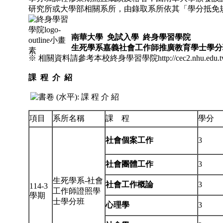
研究所或大學部相關系所，由錄取系所依其「學分抵免
南華大學
免試入學
終身學習學院
生死學系嘉義社會工作師
推廣教育
學士
學分
※ 相關資料請參考本校終身學習學院http://cec2.nhu.edu.t
課
程 介 紹
項目
系所名稱
課 程
學分
社會
個案工作
3
社會團體工作
3
生死學系-社會
社會工作概論
3
114-3
工作師證照學
學期
士學分班
心理學
3