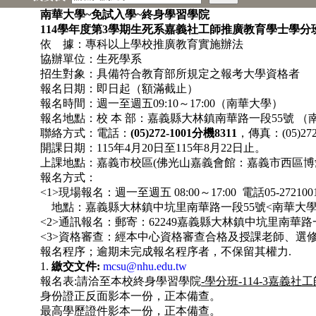
南華大學
~
免試入學
~
終身學習學院
114
學年度第3學期
生死系嘉義社工師推廣教育學士學分
依 據：專科以上學校推廣教育實施辦法
協辦單位：生死學系
招生對象：具備符合教育部所規定之報考大學資格者
報名日期：即日起（額滿截止）
報名時間：週一至週五09:10～17:00（南華大學）
報名地點：校 本 部：嘉義縣大林鎮南華路一段55號 （
聯絡方式：電話：
(05)272-1001分機8311
，傳真：(05)2
開課日期：115年4月20日至115年8月22日止。
上課地點：嘉義市校區(佛光山嘉義會館：嘉義市西區博愛
報名方式：
<1>現場報名：週一至週五 08:00～17:00 電話05-2721001轉
地點：嘉義縣大林鎮中坑里南華路一段55號<南華大學>
<2>通訊報名：郵寄：62249嘉義縣大林鎮中坑里南華路
<3>資格審查：經本中心資格審查合格及授課老師、選
報名程序；逾期未完成報名程序者，不保留其權力.
1.
繳交文件:
mcsu@nhu.edu.tw
報名表:請洽至本校終身學習學院
-學分班-114-3嘉義
社工
身份證正反面影本一份，正本備查。
最高學歷證件影本一份，正本備查。