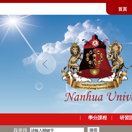
首頁
Prev
|
|
學分課程
研習
我要找