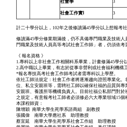
社會學
3
社會工作實Ⅰ
3
計二十學分以上，102年之後修讀滿45學分以上想報考
修讀滿45學分修業期滿後，仍不具備專門職業及技術
門職業及技術人員高等考試社會工作師」者，仍須依考
《 報名資格 》
1.專科以上非社會工作相關科系畢業，計畫修滿45學
2.高中職以上畢業，有志於從事非營利或社會福利機構
*報名專技高考社會工作師考試者需專科以上學歷。
依社工師法規定：社會工作者將逐漸趨向證照專業化。
位、私立安親班等，需聘社工師以確保社福的品質與專
安親班、養護所等機構負責人。目前社福公私部門對於社
之規定，有意報考社工師者必須修必六大專業領域15個
本課程師資：
陳增穎 南華大學生死學系諮商組 副教授
張國偉 南華大學應社系 助理教授
蔡宜延 南華大學生死學系社會工作組 助理教授