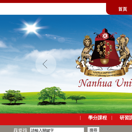
首頁
Prev
|
|
學分課程
研習
我要找